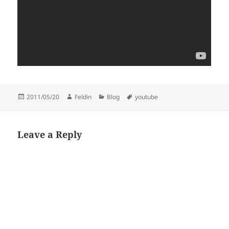
Posted
Author
Categories
Tags
2011/05/20
Feldin
Blog
youtube
on
Leave a Reply