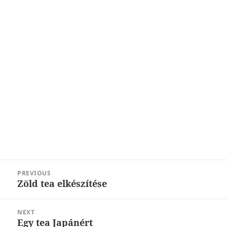
Post
PREVIOUS
navigation
Zöld tea elkészítése
Previous
post:
NEXT
Egy tea Japánért
Next