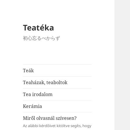
Teatéka
初心忘るべからず
Teák
Teaházak, teaboltok
Tea irodalom
Kerámia
Miről olvasnál szívesen?
Az alábbi kérdőívet kitöltve segíts, hogy