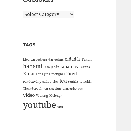
CATEGORIES
Categories
TAGS
előadás
blog
carpediem
darjeeling
Fujian
hanami
japán tea
info
japán
kanna
Kínai
Puerh
Long Jing
menghai
tea
rendezvény
sadou
shu
teaház
tetsubin
Thunderbolt tea
tisztítás
urasenke
vas
video
Wulong (Oolong)
youtube
zen