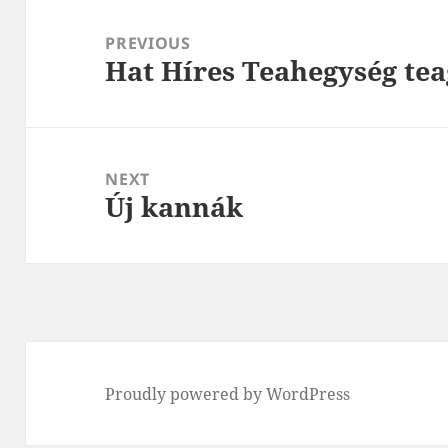
Post
navigation
PREVIOUS
Hat Híres Teahegység tea
Previous
post:
NEXT
Új kannák
Next
post:
Proudly powered by WordPress