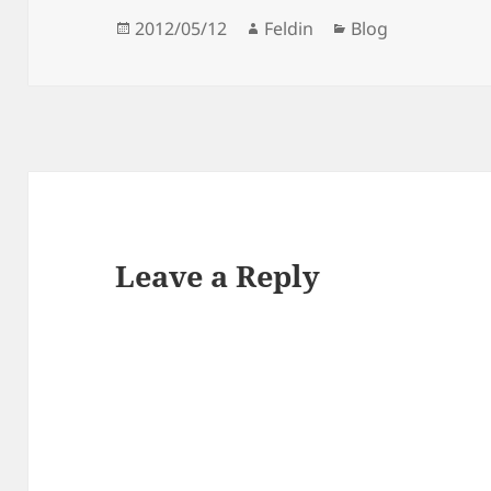
Posted
Author
Categories
2012/05/12
Feldin
Blog
on
Leave a Reply