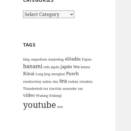
CATEGORIES
Categories
TAGS
előadás
blog
carpediem
darjeeling
Fujian
hanami
japán tea
info
japán
kanna
Kínai
Puerh
Long Jing
menghai
tea
rendezvény
sadou
shu
teaház
tetsubin
Thunderbolt tea
tisztítás
urasenke
vas
video
Wulong (Oolong)
youtube
zen