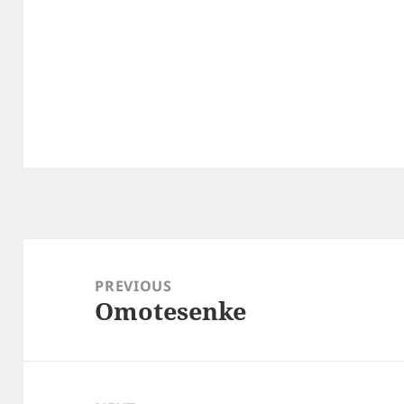
Post
navigation
PREVIOUS
Omotesenke
Previous
post: