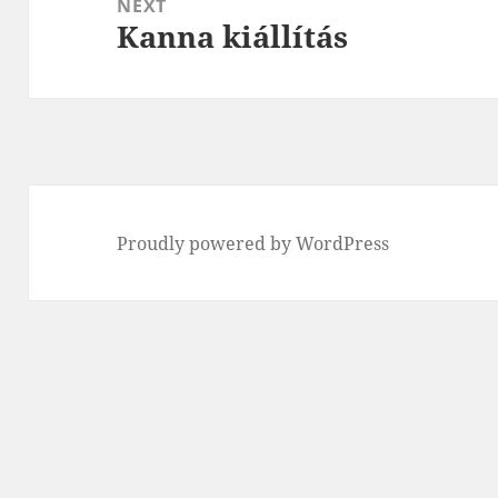
NEXT
Kanna kiállítás
Next
post:
Proudly powered by WordPress