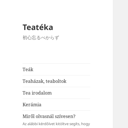
Teatéka
初心忘るべからず
Teák
Teaházak, teaboltok
Tea irodalom
Kerámia
Miről olvasnál szívesen?
Az alábbi kérdőívet kitöltve segíts, hogy