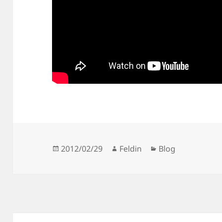
Posted
Author
Categories
2012/02/29
Feldin
Blog
on