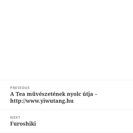
Post
PREVIOUS
navigation
A Tea művészetének nyolc útja –
Previous
http://www.yiwutang.hu
post:
NEXT
Furoshiki
Next
post: