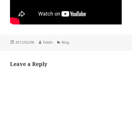
Posted
Author
Categories
2012/02/08
Feldin
Blog
on
Leave a Reply