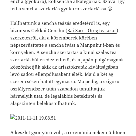
encha (gyokuro), kohsencha alkategóriák. Szóval így
lett a sencha szertartás gyokuro szertartássá 🙂
Hallhattunk a sencha teázás eredetéről is, egy
bizonyos Gekkai Gensho (
Bai Sao – Öreg tea árus
)
szerzetesről, aki a közemberek körében
népszerűsítette a sencha ivást a
Manpukuji
-ban és
környékén. A sencha szertartás a kínai szálas tea
szertartásból eredeztethető, és a japán polgárságnak
köszönhetjük akik az arisztokraták kiváltságában
levő sadou ellenpólusaként élték. Majd a két ág
szerencsésen hatott egymásra. Ma pedig, a szigorú
osztályrendszer után szabadon tanulhatjuk
bármelyik utat, de legalábbis betekintés és
alapszinten belekóstolhatunk.
A készlet gyönyörű volt, a ceremónia nekem üdítően