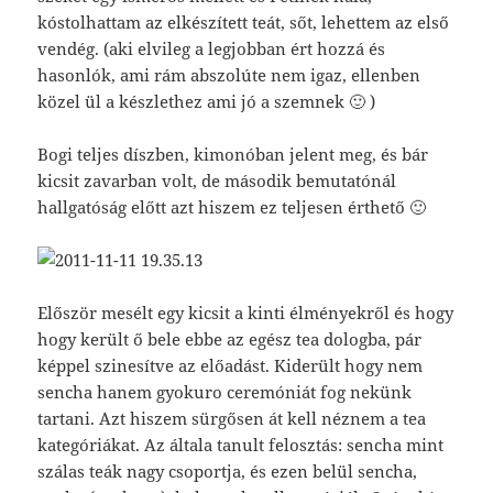
kóstolhattam az elkészített teát, sőt, lehettem az első
vendég. (aki elvileg a legjobban ért hozzá és
hasonlók, ami rám abszolúte nem igaz, ellenben
közel ül a készlethez ami jó a szemnek 🙂 )
Bogi teljes díszben, kimonóban jelent meg, és bár
kicsit zavarban volt, de második bemutatónál
hallgatóság előtt azt hiszem ez teljesen érthető 🙂
Először mesélt egy kicsit a kinti élményekről és hogy
hogy került ő bele ebbe az egész tea dologba, pár
képpel szinesítve az előadást. Kiderült hogy nem
sencha hanem gyokuro ceremóniát fog nekünk
tartani. Azt hiszem sürgősen át kell néznem a tea
kategóriákat. Az általa tanult felosztás: sencha mint
szálas teák nagy csoportja, és ezen belül sencha,