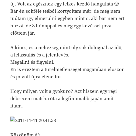
új. Volt az egésznek egy lelkes kezdő hangulata 🙂
Bár én sokféle teából kortyoltam már, de még nem
tudtam így elmerülni egyben mint ő, aki bár nem ért
hozzá, de 8 hónappal és még egy kevéssel jóval
előttem jár.
A kincs, és a nehézség mint oly sok dolognál az idő,
a lelassulás és a jelenlevés.
Megállni és figyelni.
Én is éreztem a türelmetlenséget magamban először
és jó volt újra elenedni.
Hogy milyen volt a gyokuro? Azt hiszem egy régi
debreceni matcha óta a legfinomabb japán amit
ittam.
Köszönöm 🙂