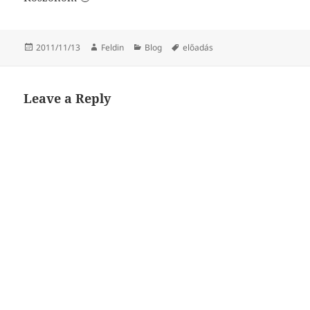
Posted
Author
Categories
Tags
2011/11/13
Feldin
Blog
előadás
on
Leave a Reply