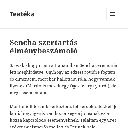
Teatéka
MENU
AND
WIDGETS
Sencha szertartás –
élménybeszámoló
Szóval, ahogy írtam a Hanamiban Sencha ceremónia
lett meghirdetve. Úgyhogy az edzést rövidre fogtam
és elmentem, mert bár hallottam róla, hogy vannak
ilyenek (Martin is mesélt egy
Ogasawary ryu
-ról), de
még sosem láttam.
Már tömött terembe érkeztem, tele érdeklődőkkel. Jó
látni, hogy igenis van közönsége a jó teának és a
hozzá kapcsolódó eseményeknek. Találtam egy üres
széket egy ismerős mellett és Petinek hála,