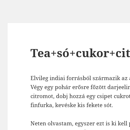
Tea+só+cukor+ci
Elvileg indiai forrásból származik az 
Végy egy pohár erősre főzött darjeeli
citromot, dobj hozzá egy csipet cukrot
finfurka, kevéske kis fekete sót.
Neten olvastam, egyszer ezt is ki kell