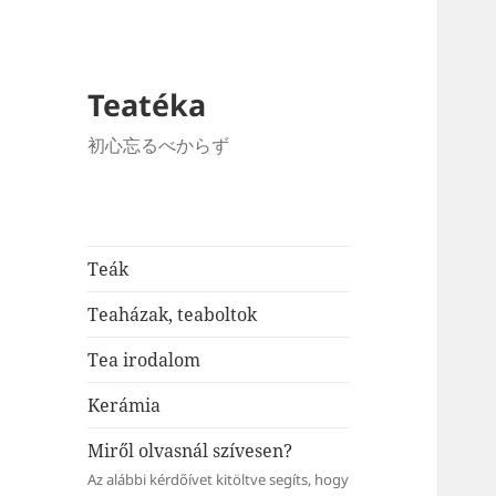
Teatéka
初心忘るべからず
Teák
Teaházak, teaboltok
Tea irodalom
Kerámia
Miről olvasnál szívesen?
Az alábbi kérdőívet kitöltve segíts, hogy