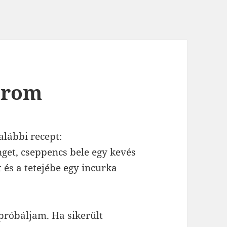
trom
alábbi recept:
nget, cseppencs bele egy kevés
 és a tetejébe egy incurka
 próbáljam. Ha sikerült