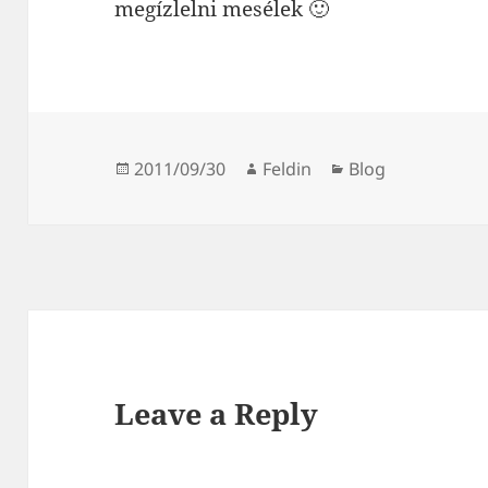
megízlelni mesélek 🙂
Posted
Author
Categories
2011/09/30
Feldin
Blog
on
Leave a Reply