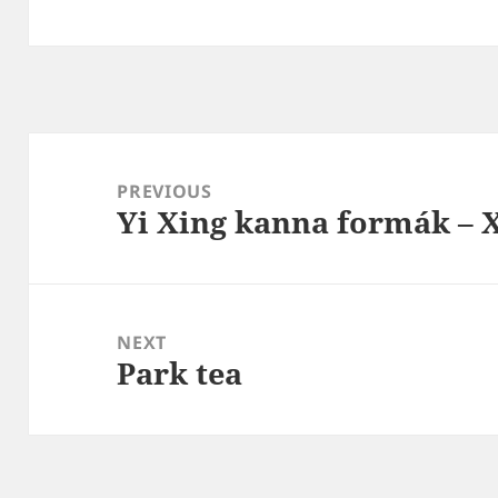
Post
navigation
PREVIOUS
Yi Xing kanna formák – X
Previous
post:
NEXT
Park tea
Next
post: