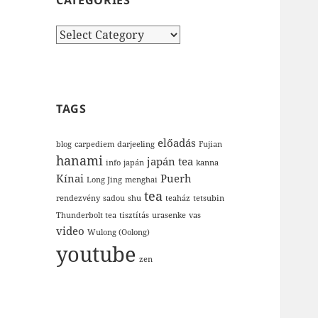
CATEGORIES
Categories
TAGS
előadás
blog
carpediem
darjeeling
Fujian
hanami
japán tea
info
japán
kanna
Kínai
Puerh
Long Jing
menghai
tea
rendezvény
sadou
shu
teaház
tetsubin
Thunderbolt tea
tisztítás
urasenke
vas
video
Wulong (Oolong)
youtube
zen