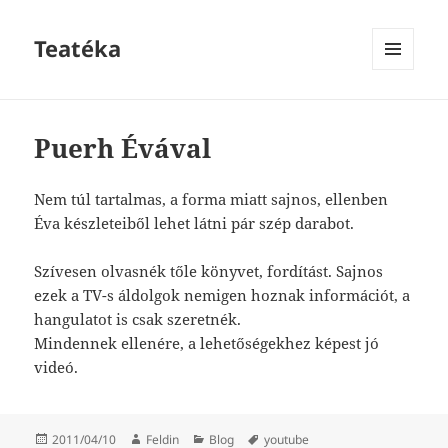
Teatéka
MENU
AND
WIDGETS
Puerh Évával
Nem túl tartalmas, a forma miatt sajnos, ellenben
Éva készleteiből lehet látni pár szép darabot.
Szívesen olvasnék tőle könyvet, fordítást. Sajnos
ezek a TV-s áldolgok nemigen hoznak információt, a
hangulatot is csak szeretnék.
Mindennek ellenére, a lehetőségekhez képest jó
videó.
Posted
Author
Categories
Tags
2011/04/10
Feldin
Blog
youtube