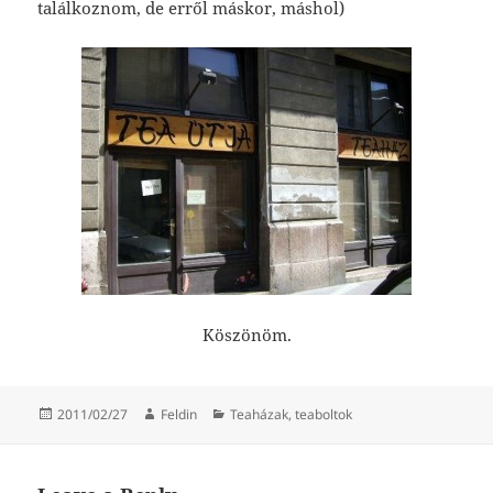
találkoznom, de erről máskor, máshol)
Köszönöm.
Posted
Author
Categories
2011/02/27
Feldin
Teaházak, teaboltok
on