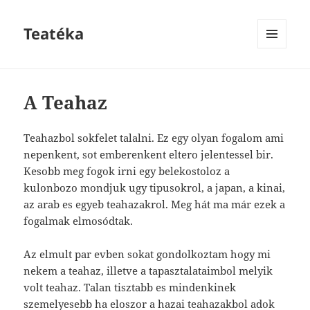
Teatéka
MENU
AND
WIDGETS
A Teahaz
Teahazbol sokfelet talalni. Ez egy olyan fogalom ami
nepenkent, sot emberenkent eltero jelentessel bir.
Kesobb meg fogok irni egy belekostoloz a
kulonbozo mondjuk ugy tipusokrol, a japan, a kinai,
az arab es egyeb teahazakrol. Meg hát ma már ezek a
fogalmak elmosódtak.
Az elmult par evben sokat gondolkoztam hogy mi
nekem a teahaz, illetve a tapasztalataimbol melyik
volt teahaz. Talan tisztabb es mindenkinek
szemelyesebb ha eloszor a hazai teahazakbol adok