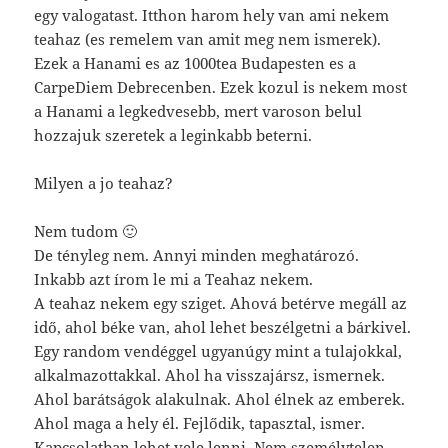
egy valogatast. Itthon harom hely van ami nekem
teahaz (es remelem van amit meg nem ismerek).
Ezek a Hanami es az 1000tea Budapesten es a
CarpeDiem Debrecenben. Ezek kozul is nekem most
a Hanami a legkedvesebb, mert varoson belul
hozzajuk szeretek a leginkabb beterni.
Milyen a jo teahaz?
Nem tudom 🙂
De tényleg nem. Annyi minden meghatározó.
Inkabb azt írom le mi a Teahaz nekem.
A teahaz nekem egy sziget. Ahová betérve megáll az
idő, ahol béke van, ahol lehet beszélgetni a bárkivel.
Egy random vendéggel ugyanúgy mint a tulajokkal,
alkalmazottakkal. Ahol ha visszajársz, ismernek.
Ahol barátságok alakulnak. Ahol élnek az emberek.
Ahol maga a hely él. Fejlődik, tapasztal, ismer.
Kapcsolatban lehet vele lenni. Nem személytelen.