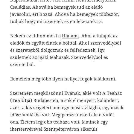
Családias. Ahová ha bemegyek tud az eladó
javasolni, ért hozzá. Ahová ha bemegyek többször,
tudják hogy mit szeretek és emlékeznek rá.
Nekem ez itthon most a
Hanami
. Ahol a tulajok az
eladók és együtt élnek a bolttal. Ahol szenvedélyből
és szeretetből dolgoznak és felfedeznek. Így
születnek az igazi teaházak. Szenvedélyből és
szeretetből.
Remélem még több ilyen hellyel fogok találkozni.
Szeretném megköszönni Évának, akié volt A Teaház
(
Tea Útja
) Budapesten, a sok élményért, kalandért,
azért a kis szigetért ami egy másik világba, egy másik
időszámításba vitt. Meg persze neked aki elvittél
oda. Életem legjobb teaháza volt. (aminek egy
ikertestvérével Szentpéterváron sikerült