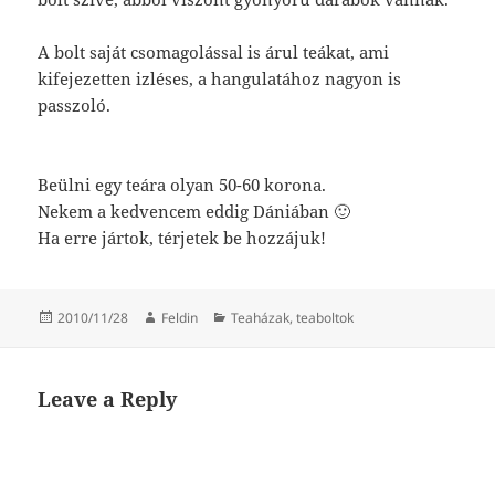
A bolt saját csomagolással is árul teákat, ami
kifejezetten izléses, a hangulatához nagyon is
passzoló.
Beülni egy teára olyan 50-60 korona.
Nekem a kedvencem eddig Dániában 🙂
Ha erre jártok, térjetek be hozzájuk!
Posted
Author
Categories
2010/11/28
Feldin
Teaházak, teaboltok
on
Leave a Reply