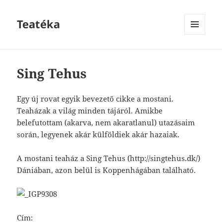
Teatéka
MENU
AND
WIDGETS
Sing Tehus
Egy új rovat egyik bevezető cikke a mostani.
Teaházak a világ minden tájáról. Amikbe
belefutottam (akarva, nem akaratlanul) utazásaim
során, legyenek akár külföldiek akár hazaiak.
A mostani teaház a Sing Tehus (http://singtehus.dk/)
Dániában, azon belül is Koppenhágában található.
Cím: