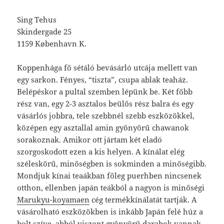
Sing Tehus
Skindergade 25
1159 København K.
Koppenhága fő sétáló bevásárló utcája mellett van
egy sarkon. Fényes, “tiszta”, csupa ablak teaház.
Belépéskor a pultal szemben lépünk be. Két főbb
rész van, egy 2-3 asztalos beülős rész balra és egy
vásárlós jobbra, tele szebbnél szebb eszközökkel,
középen egy asztallal amin gyönyörű chawanok
sorakoznak. Amikor ott jártam két eladó
szorgoskodott ezen a kis helyen. A kínálat elég
széleskörű, minőségben is sokminden a minőségibb.
Mondjuk kínai teaákban főleg puerhben nincsenek
otthon, ellenben japán teákból a nagyon is minőségi
Marukyu-koyamaen
cég termékkínálatát tartják. A
vásárolható eszközökben is inkább Japán felé húz a
bolt szíve, abból viszont gyönyörű darabok vannak.