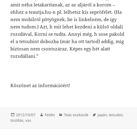
amit néha letakarítanak, az az aljáról a korom –
ehhez a teautja.hu-n pl. lelhetsz kis sepröfélét. (Ha
nem mobilról pötyögnék, be is linkelném, de így
nem tudom.) Azt, h mit lehet kezdeni a külsö oldali
rozsdával, Korni se tudta. Annyi még, h sose pakold
el a tetsubint dobozba (már ha ott tartod) addig, míg
biztosan nem csontszáraz. Képes egy hét alatt
rozsdállani.”
Köszönet az információért!
Posted
Author
Categories
Tags
2012/10/07
Feldin
Teás eszközök
japán
,
tetsubin
,
on
tisztítás
,
vas