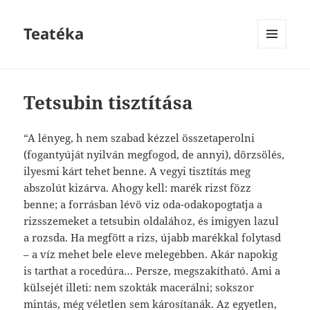
Teatéka
MENU
AND
WIDGETS
Tetsubin tisztítása
“A lényeg, h nem szabad kézzel összetaperolni
(fogantyúját nyilván megfogod, de annyi), dörzsölés,
ilyesmi kárt tehet benne. A vegyi tisztítás meg
abszolút kizárva. Ahogy kell: marék rizst fözz
benne; a forrásban lévö viz oda-odakopogtatja a
rizsszemeket a tetsubin oldalához, és imigyen lazul
a rozsda. Ha megfött a rizs, újabb marékkal folytasd
– a víz mehet bele eleve melegebben. Akár napokig
is tarthat a rocedúra… Persze, megszakítható. Ami a
külsejét illeti: nem szokták macerálni; sokszor
mintás, még véletlen sem károsítanák. Az egyetlen,